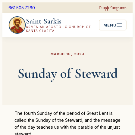
Skip
Բարի Գալուստ
661.505.7260
to
Saint Sarkis
content
MENU
ARMENIAN APOSTOLIC CHURCH OF
SANTA CLARITA
MARCH 10, 2023
Sunday of Steward
The fourth Sunday of the period of Great Lent is
called the Sunday of the Steward, and the message
of the day teaches us with the parable of the unjust
steward.