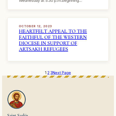
Wednesday at 5:30 p.m.beginning…
OCTOBER 12, 2023
HEARTFELT APPEAL TO THE
FAITHFUL OF THE WESTERN
DIOCESE IN SUPPORT OF
ARTSAKH REFUGEES
1
2
3
Next Page
Saint Sarkis