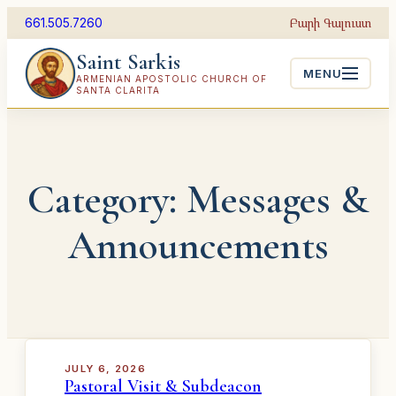
Skip
Բարի Գալուստ
661.505.7260
to
Saint Sarkis
content
MENU
ARMENIAN APOSTOLIC CHURCH OF
SANTA CLARITA
Category:
Messages &
Announcements
JULY 6, 2026
Pastoral Visit & Subdeacon